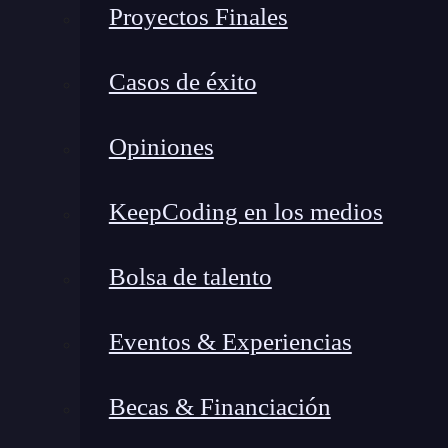
Proyectos Finales
funcional y muy efectiva.
Endpoints de una app simula
Casos de éxito
A continuación, te vamos a presentar los 3 pos
Opiniones
aplicación web estará planeada con lenguajes 
dependencias como Flask. Además, se usará
KeepCoding en los medios
estilos, como CSS.
Estos
endpoints
pueden ser
cuestión. Puedes agregarle más, si lo consideras
Bolsa de talento
principales:
Eventos & Experiencias
Endpoint /
El
endpoint
sin etiquetado, es decir, la página
Becas & Financiación
signo /
, tendrá una tabla con todos los movimi