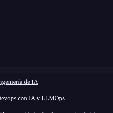
dificación:
14 de noviembre de 2024 |
Tiempo de
g
»
Posibles endpoints de una app simuladora de criptos
geniería de IA
Devops con IA y LLMOps