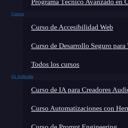
Programa Técnico Avanzado en Cib
Cursos
Curso de Accesibilidad Web
Curso de Desarrollo Seguro para
Todos los cursos
IA Aplicada
Lucia Gómez Salgado
Curso de IA para Creadores Audi
Contribuyo a acercar la realidad del sector tecno
visión de mercado y experiencia directa en proces
Curso Automatizaciones con Herra
Curso de Prompt Engineering