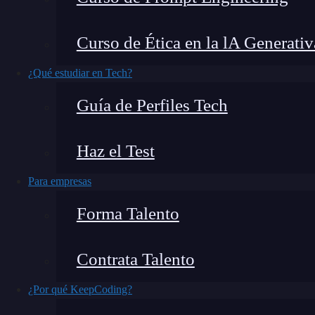
La práctica, en
programación
, también hace al 
Curso de Ética en la lA Generativ
posibles
endpoints
de una app simuladora de cri
realizar un ejercicio práctico, te recomendamos
¿Qué estudiar en Tech?
app simuladora de criptos.
Guía de Perfiles Tech
¿Qué encontrarás en este post?
Haz el Test
Para empresas
App simuladora de criptos
Forma Talento
Endpoints de una app simuladora de criptos
Endpoint /
Contrata Talento
Endpoint /purchase
¿Por qué KeepCoding?
Endpoint /status