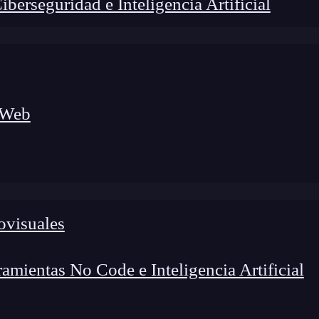
erseguridad e Inteligencia Artificial
 Web
ovisuales
lógico a nuevos profesionales, combinando conocimiento práctico,
os de transformación profesional.
mientas No Code e Inteligencia Artificial