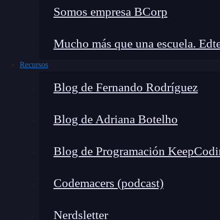
compras y las conversiones de criptomonedas qu
Somos empresa BCorp
Endpoint /purchase
Mucho más que una escuela. Edte
Recursos
🔴 ¿Quieres Aprender 
Blog de Fernando Rodríguez
Descubre el Full Stack Jr. Bootcamp - A
Blog de Adriana Botelho
formación más completa del me
👉 Prueba gratis el Bootcamp Apren
Blog de Programación KeepCodi
Este será el segundo de los
endpoints
de una ap
Codemacers (podcast)
palabra
/purchase
. En esta pestaña aparecerá u
compra, la venta o el intercambio de cualquier 
Nerdsletter