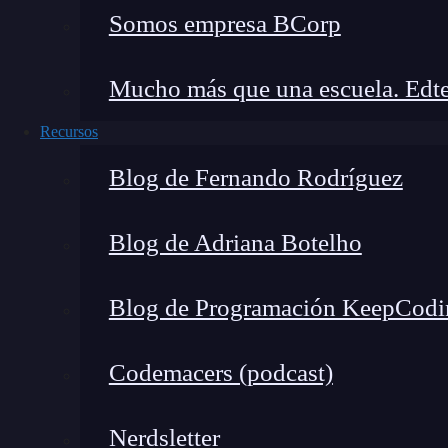
Somos empresa BCorp
Mucho más que una escuela. Edte
Recursos
Blog de Fernando Rodríguez
Blog de Adriana Botelho
Blog de Programación KeepCodi
1. Integración profunda con APIs nativ
Codemacers (podcast)
En mis últimos proyectos, implementé funciona
Nerdsletter
muestran el futuro. Las PWA 2.0 integrarán d