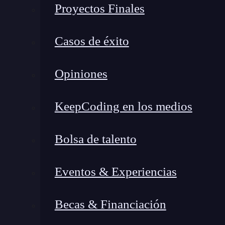
Proyectos Finales
internacionales. No se trata solo de mejoras en 
experiencia para que las PWAs sean indistinguib
Casos de éxito
varios aspectos.
5 Tendencias clave de PWA 2
Opiniones
KeepCoding en los medios
Bolsa de talento
Eventos & Experiencias
Becas & Financiación