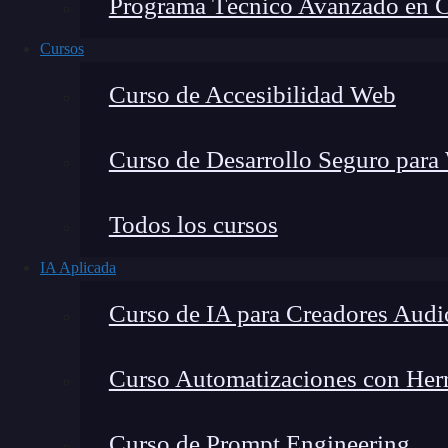
Programa Técnico Avanzado en Cib
Cursos
Curso de Accesibilidad Web
Curso de Desarrollo Seguro para
Todos los cursos
IA Aplicada
Lucia Gómez Salgado
Curso de IA para Creadores Audi
Contribuyo a acercar la realidad del sector tecno
visión de mercado y experiencia directa en proces
Curso Automatizaciones con Herra
Curso de Prompt Engineering