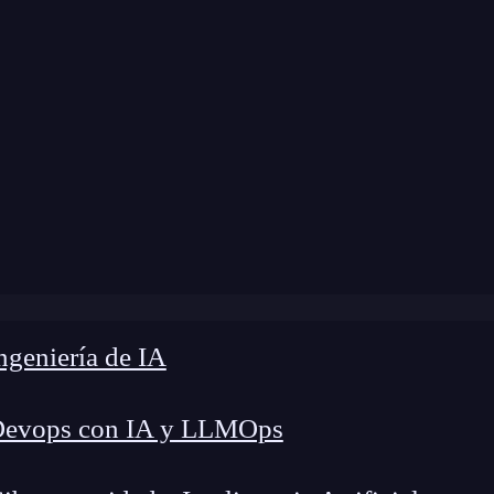
modificación:
16 de octubre de 2025 |
Tiempo de 
»
PWA 2.0: 5 Tendencias Clave que revolucionarán la Web
geniería de IA
Devops con IA y LLMOps