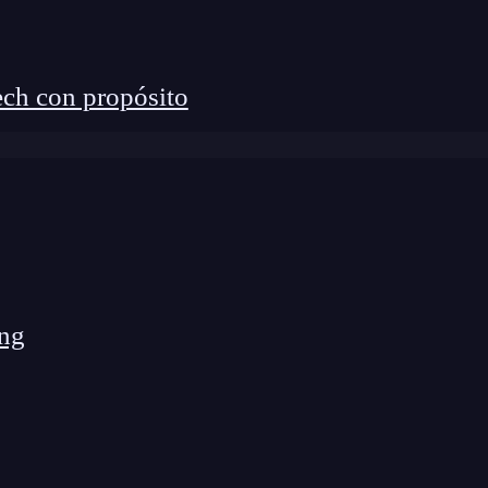
ch con propósito
ng
as para una experiencia superior
lidades basadas en APIs nativas emergentes que
e manera mucho más fluida APIs como: