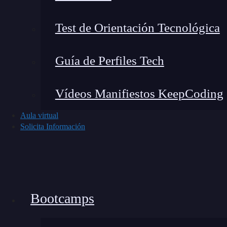
Web Bluetooth: conexiones directas con di
Test de Orientación Tecnológica
Web NFC y Web USB: interacción con hard
Sensores biométricos: identificación y aute
Guía de Perfiles Tech
Esto significa que podremos crear PWA tan rica
Vídeos Manifiestos KeepCoding
tradicionales, sin sacrificar la sencillez y rapid
Aula virtual
2. Soporte offline y sincronización en
Solicita Información
Una de las limitaciones principales era la gesti
Service Workers avanzados y almacenamiento 
paso es aprovechar las mejoras en estos estánda
Bootcamps
Las pwa 2.0 usarán: