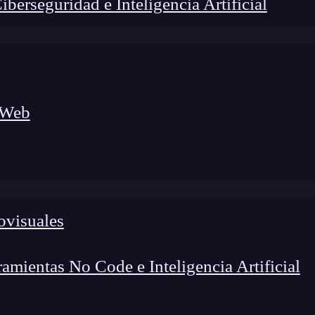
erseguridad e Inteligencia Artificial
 Web
ovisuales
lógico a nuevos profesionales, combinando conocimiento práctico,
os de transformación profesional.
mientas No Code e Inteligencia Artificial