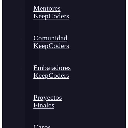
Mentores
KeepCoders
Comunidad
KeepCoders
Embajadores
KeepCoders
Proyectos
Finales
Casos