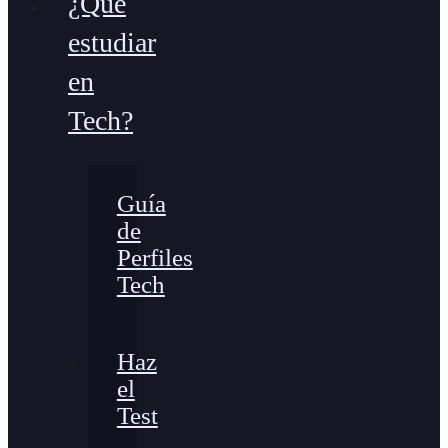
¿Qué
estudiar
en
Tech?
Guía
de
Perfiles
Tech
Haz
el
Test