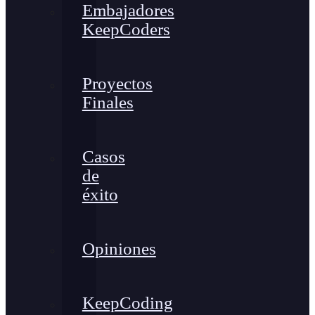
Embajadores
KeepCoders
Proyectos
Finales
Casos
de
éxito
Opiniones
KeepCoding