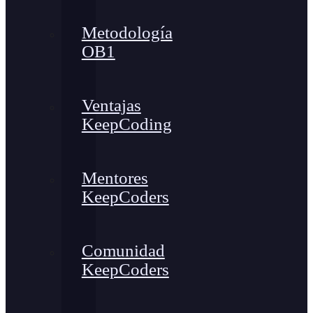
Metodología
OB1
Ventajas
KeepCoding
Mentores
KeepCoders
Comunidad
KeepCoders