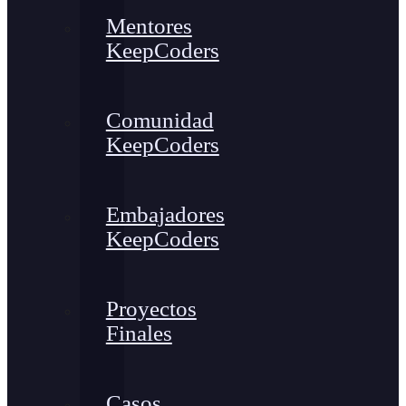
Mentores
KeepCoders
Comunidad
KeepCoders
Embajadores
KeepCoders
Proyectos
Finales
Casos