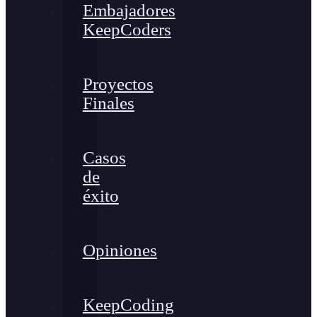
Embajadores
KeepCoders
Proyectos
Finales
Casos
de
éxito
Opiniones
KeepCoding