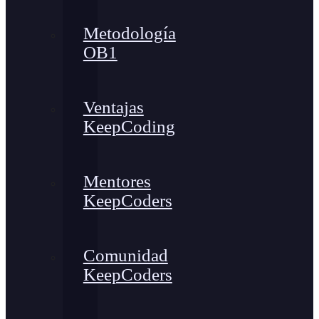
Metodología
OB1
Ventajas
KeepCoding
Mentores
KeepCoders
Comunidad
KeepCoders