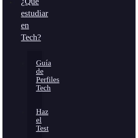
¿Qué
estudiar
en
Tech?
Guía
de
Perfiles
Tech
Haz
el
Test