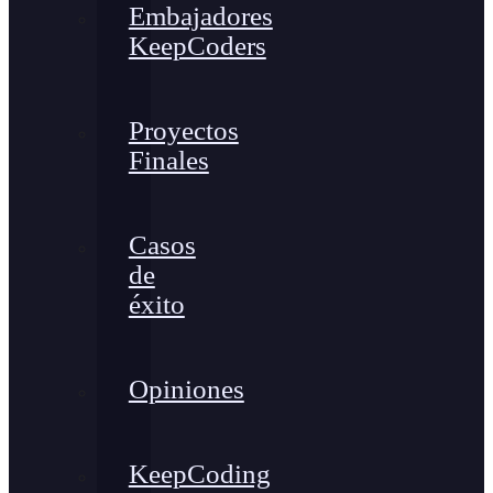
Embajadores
KeepCoders
Proyectos
Finales
Casos
de
éxito
Opiniones
KeepCoding