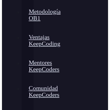
Metodología
OB1
Ventajas
KeepCoding
Mentores
KeepCoders
Comunidad
KeepCoders