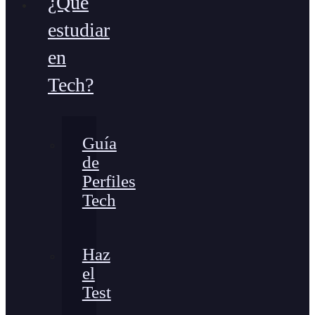
¿Qué
estudiar
en
Tech?
Guía
de
Perfiles
Tech
Haz
el
Test