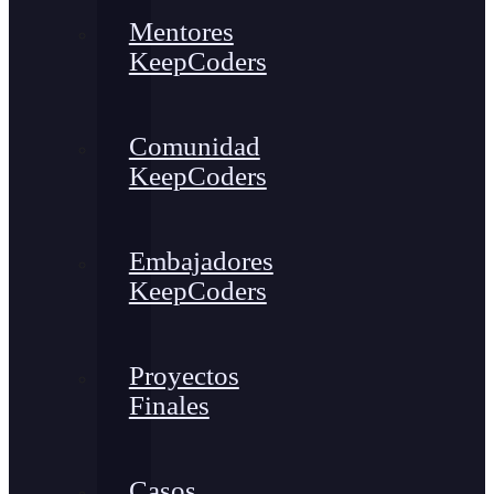
Mentores
KeepCoders
Comunidad
KeepCoders
Embajadores
KeepCoders
Proyectos
Finales
Casos