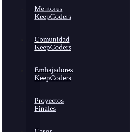
Mentores
KeepCoders
Comunidad
KeepCoders
Embajadores
KeepCoders
Proyectos
Finales
Casos