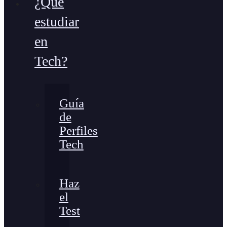
¿Qué
estudiar
en
Tech?
Guía
de
Perfiles
Tech
Haz
el
Test