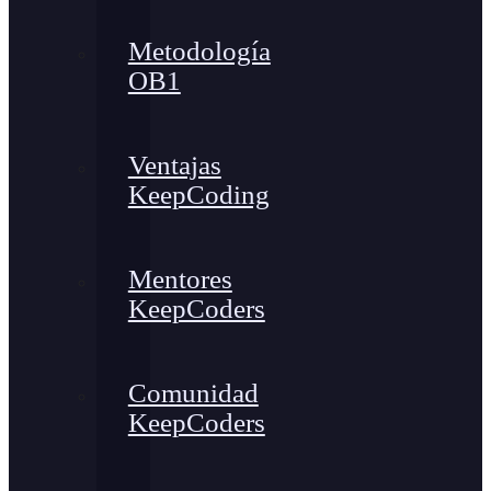
Metodología
OB1
Ventajas
KeepCoding
Mentores
KeepCoders
Comunidad
KeepCoders