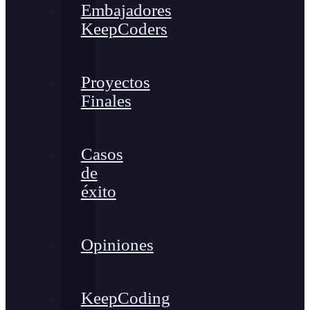
Embajadores
KeepCoders
Proyectos
Finales
Casos
de
éxito
Opiniones
KeepCoding