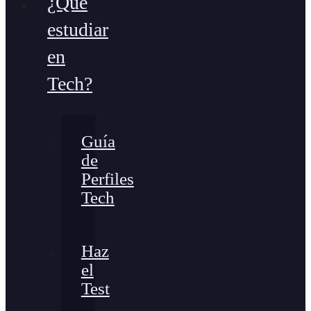
¿Qué
estudiar
en
Tech?
Guía
de
Perfiles
Tech
Haz
el
Test