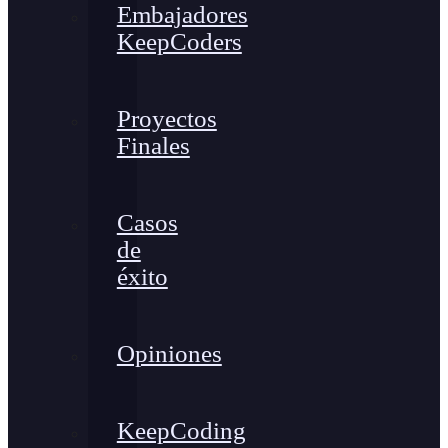
Embajadores
KeepCoders
Proyectos
Finales
Casos
de
éxito
Opiniones
KeepCoding