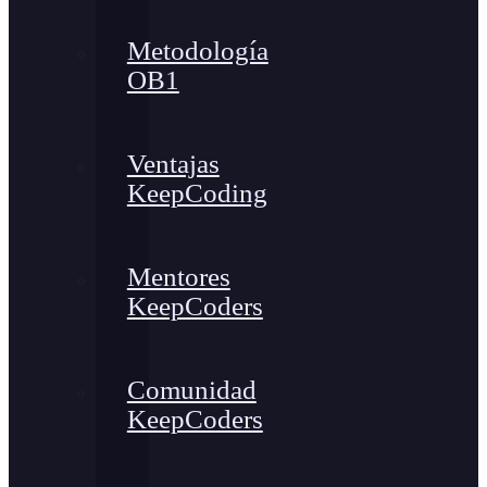
Metodología
OB1
Ventajas
KeepCoding
Mentores
KeepCoders
Comunidad
KeepCoders