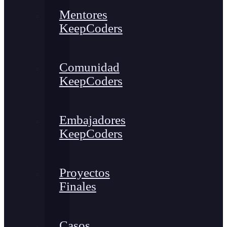
Mentores
KeepCoders
Comunidad
KeepCoders
Embajadores
KeepCoders
Proyectos
Finales
Casos