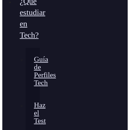
¿Qué
estudiar
en
Tech?
Guía
de
Perfiles
Tech
Haz
el
Test