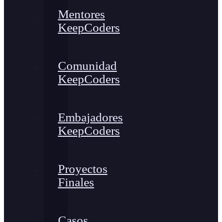
Mentores
KeepCoders
Comunidad
KeepCoders
Embajadores
KeepCoders
Proyectos
Finales
Casos