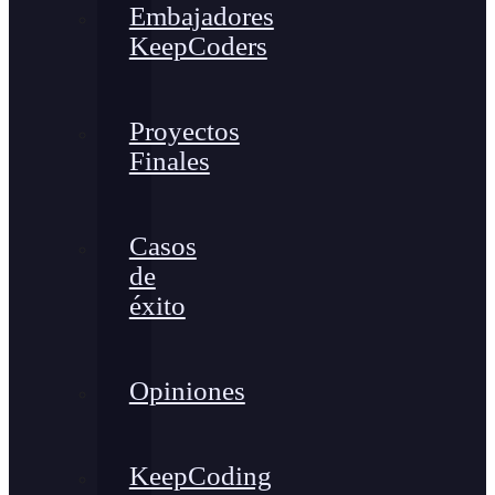
Embajadores
KeepCoders
Proyectos
Finales
Casos
de
éxito
Opiniones
KeepCoding