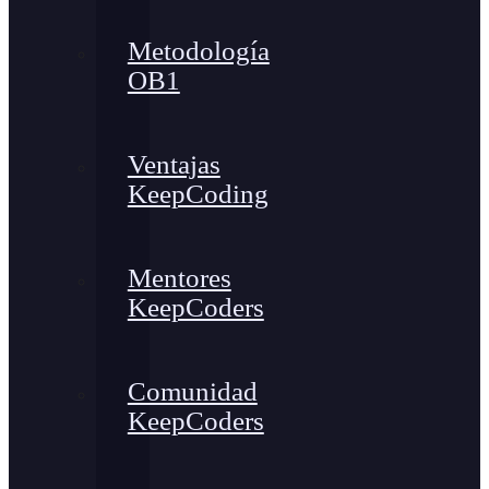
Metodología
OB1
Ventajas
KeepCoding
Mentores
KeepCoders
Comunidad
KeepCoders