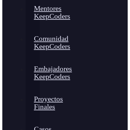
Mentores
KeepCoders
Comunidad
KeepCoders
Embajadores
KeepCoders
Proyectos
Finales
Casos