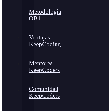
Metodología
OB1
Ventajas
KeepCoding
Mentores
KeepCoders
Comunidad
KeepCoders