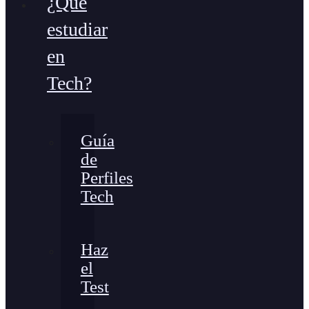
¿Qué
estudiar
en
Tech?
Guía
de
Perfiles
Tech
Haz
el
Test