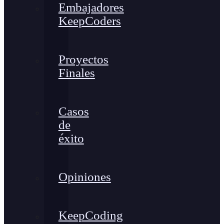
Embajadores
KeepCoders
Proyectos
Finales
Casos
de
éxito
Opiniones
KeepCoding