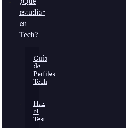
¿Qué
estudiar
en
Tech?
Guía
de
Perfiles
Tech
Haz
el
Test