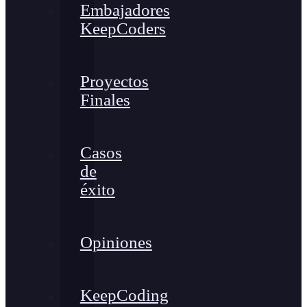
Embajadores
KeepCoders
Proyectos
Finales
Casos
de
éxito
Opiniones
KeepCoding