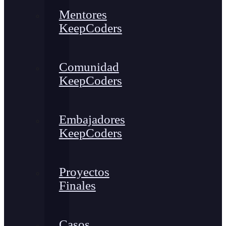
Mentores
KeepCoders
Comunidad
KeepCoders
Embajadores
KeepCoders
Proyectos
Finales
Casos