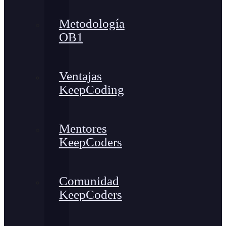
Metodología
OB1
Ventajas
KeepCoding
Mentores
KeepCoders
Comunidad
KeepCoders