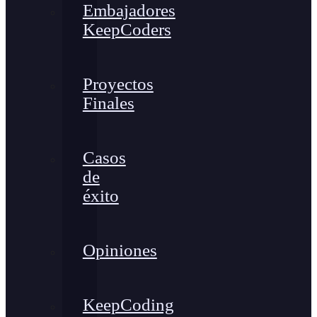
Embajadores
KeepCoders
Proyectos
Finales
Casos
de
éxito
Opiniones
KeepCoding