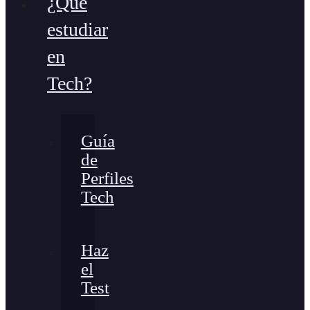
¿Qué
estudiar
en
Tech?
Guía
de
Perfiles
Tech
Haz
el
Test