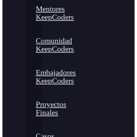
Mentores
KeepCoders
Comunidad
KeepCoders
Embajadores
KeepCoders
Proyectos
Finales
Casos