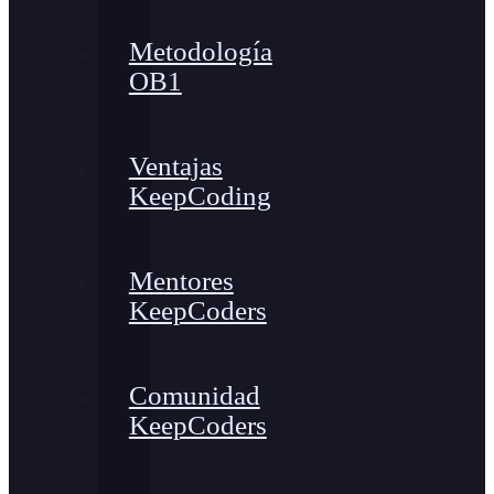
Metodología
OB1
Ventajas
KeepCoding
Mentores
KeepCoders
Comunidad
KeepCoders