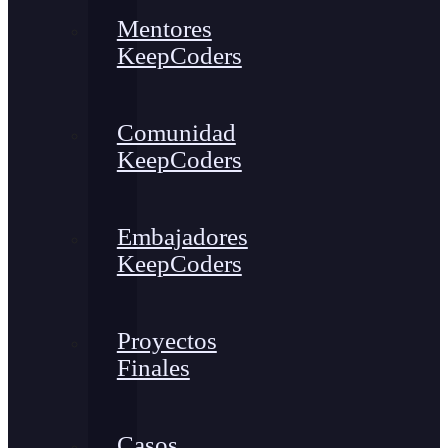
Mentores
KeepCoders
Comunidad
KeepCoders
Embajadores
KeepCoders
Proyectos
Finales
Casos