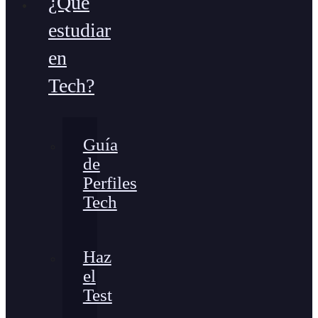
¿Qué
estudiar
en
Tech?
Guía
de
Perfiles
Tech
Haz
el
Test