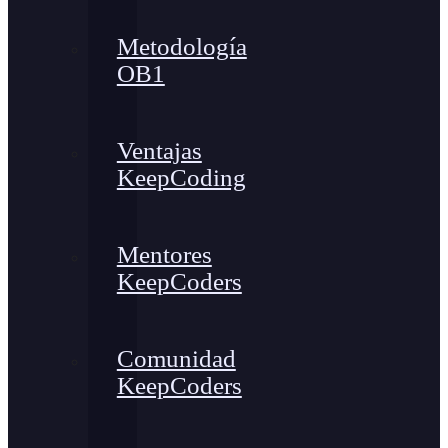
Metodología
OB1
Ventajas
KeepCoding
Mentores
KeepCoders
Comunidad
KeepCoders