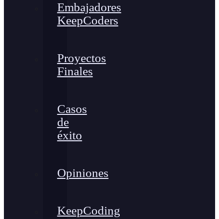
Embajadores
KeepCoders
Proyectos
Finales
Casos
de
éxito
Opiniones
KeepCoding