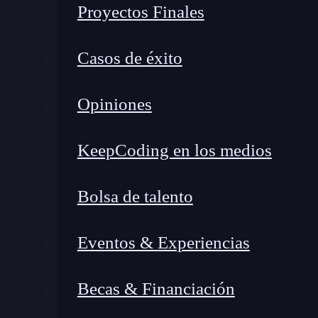
típicos en operaciones diarias.
Proyectos Finales
¿Cómo funciona Flux CD en l
Casos de éxito
arquitectura
Opiniones
KeepCoding en los medios
Bolsa de talento
Eventos & Experiencias
Becas & Financiación