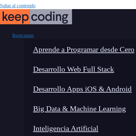
Saltar al contenido
Bootcamps
Aprende a Programar desde Cero
Desarrollo Web Full Stack
Flux CD GitOps
Desarrollo Apps iOS & Android
entrega c
Big Data & Machine Learning
Inteligencia Artificial