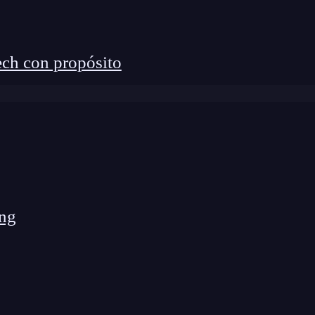
ch con propósito
ng
imagina un flujo muy sencillo: