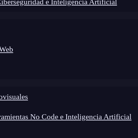
erseguridad e Inteligencia Artificial
 Web
ovisuales
lógico a nuevos profesionales, combinando conocimiento práctico,
os de transformación profesional.
mientas No Code e Inteligencia Artificial