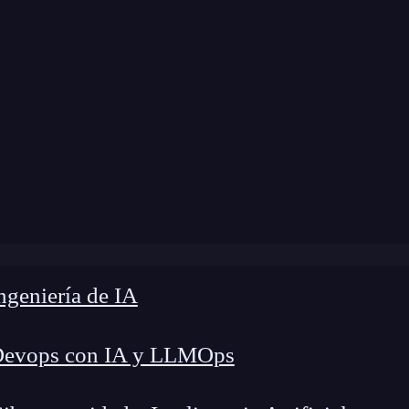
modificación:
31 de octubre de 2025 |
Tiempo de 
 GitOps: Claves para optimizar la entrega continua en ku
geniería de IA
Devops con IA y LLMOps