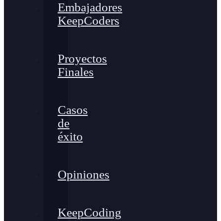
Embajadores
KeepCoders
Proyectos
Finales
Casos
de
éxito
Opiniones
KeepCoding