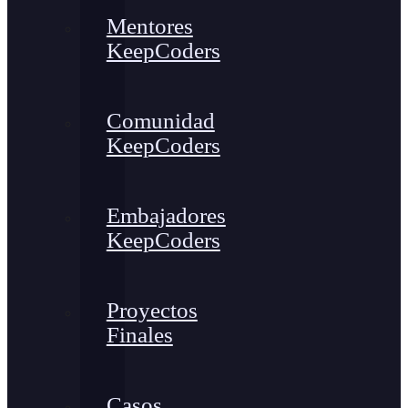
Mentores
KeepCoders
Comunidad
KeepCoders
Embajadores
KeepCoders
Proyectos
Finales
Casos