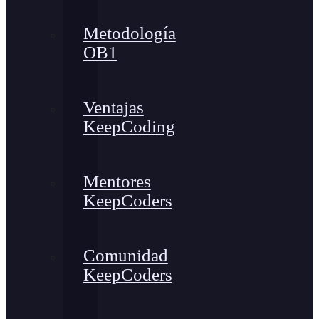
Metodología
OB1
Ventajas
KeepCoding
Mentores
KeepCoders
Comunidad
KeepCoders