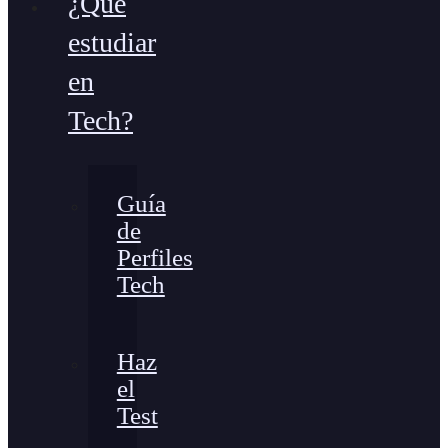
¿Qué
estudiar
en
Tech?
Guía
de
Perfiles
Tech
Haz
el
Test