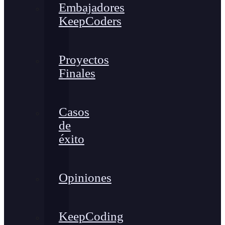
Embajadores
KeepCoders
Proyectos
Finales
Casos
de
éxito
Opiniones
KeepCoding