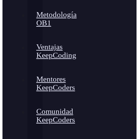
Metodología
OB1
Ventajas
KeepCoding
Mentores
KeepCoders
Comunidad
KeepCoders