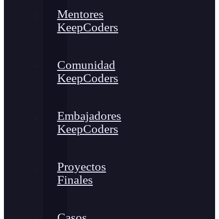
Mentores
KeepCoders
Comunidad
KeepCoders
Embajadores
KeepCoders
Proyectos
Finales
Casos