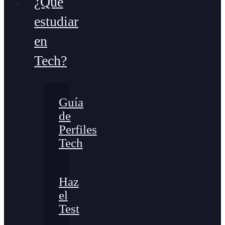
¿Qué
estudiar
en
Tech?
Guía
de
Perfiles
Tech
Haz
el
Test