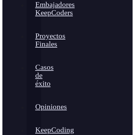
Embajadores
KeepCoders
Proyectos
Finales
Casos
de
éxito
Opiniones
KeepCoding