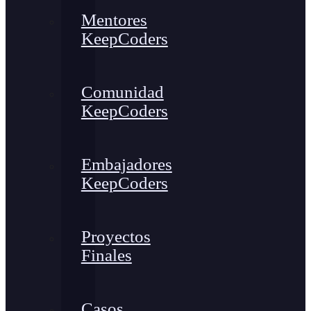
Mentores
KeepCoders
Comunidad
KeepCoders
Embajadores
KeepCoders
Proyectos
Finales
Casos