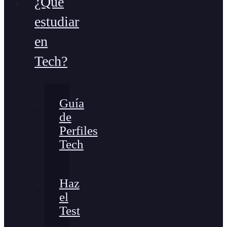
¿Qué
estudiar
en
Tech?
Guía
de
Perfiles
Tech
Haz
el
Test