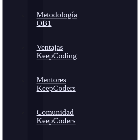
Metodología
OB1
Ventajas
KeepCoding
Mentores
KeepCoders
Comunidad
KeepCoders