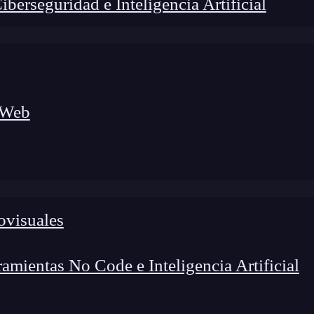
erseguridad e Inteligencia Artificial
 Web
ovisuales
lógico a nuevos profesionales, combinando conocimiento práctico,
os de transformación profesional.
mientas No Code e Inteligencia Artificial