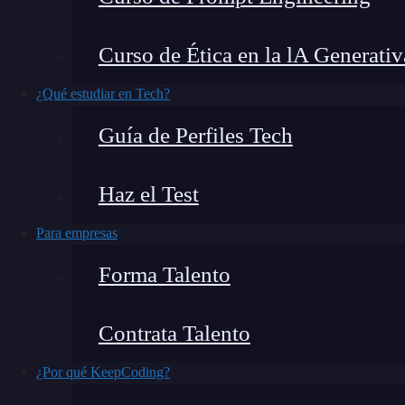
Los frameworks de
inteligencia artificial
son lib
Curso de Ética en la lA Generativ
desplegar modelos de ML/Deep Learning con API
producción.
¿Qué estudiar en Tech?
Guía de Perfiles Tech
En open-source, su tracción se refleja en GitH
LangChain 107k y
PyTorch
96.8k lideran el ec
Haz el Test
61.7k y JAX 34.6k. Además, Transformers ind
lo que refuerza por qué estos frameworks apare
Para empresas
“estándar” práctico para construir y reutilizar
I
Forma Talento
Contrata Talento
¿Por qué KeepCoding?