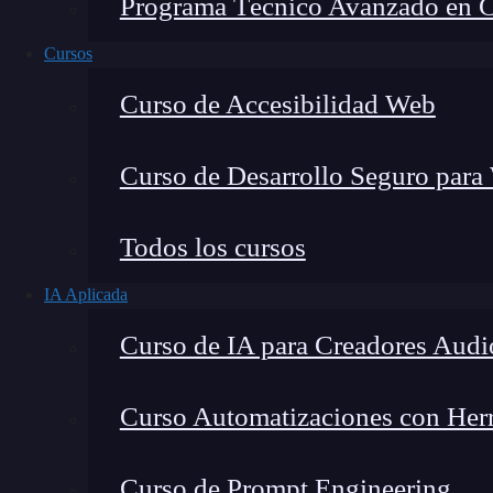
Programa Técnico Avanzado en Cib
Cursos
Curso de Accesibilidad Web
Curso de Desarrollo Seguro para
Todos los cursos
IA Aplicada
Lucia Gómez Salgado
Curso de IA para Creadores Audi
Contribuyo a acercar la realidad del sector tecno
visión de mercado y experiencia directa en proces
Curso Automatizaciones con Herra
Curso de Prompt Engineering