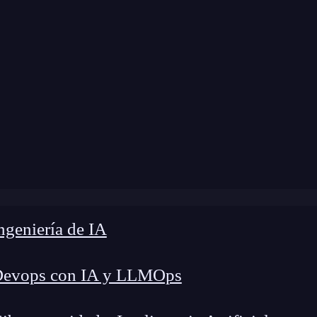
modificación:
20 de enero de 2026 |
Tiempo de L
s frameworks de inteligencia artificial: TensorFlow, PyTo
geniería de IA
Devops con IA y LLMOps