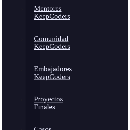
Mentores
KeepCoders
Comunidad
KeepCoders
Embajadores
KeepCoders
Proyectos
Finales
Casos