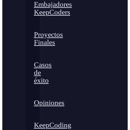
Embajadores
KeepCoders
Proyectos
Finales
Casos
de
éxito
Opiniones
KeepCoding