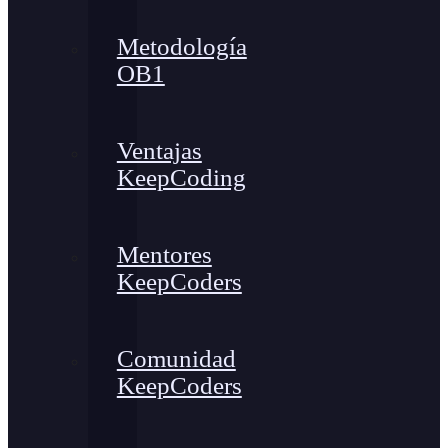
Metodología
OB1
Ventajas
KeepCoding
Mentores
KeepCoders
Comunidad
KeepCoders