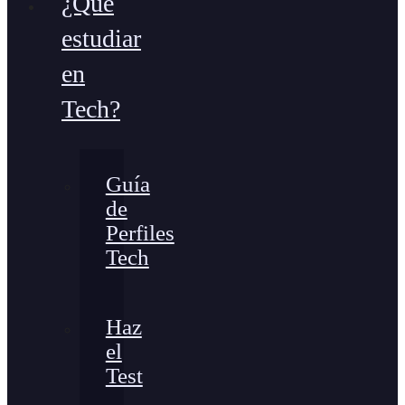
¿Qué
estudiar
en
Tech?
Guía
de
Perfiles
Tech
Haz
el
Test