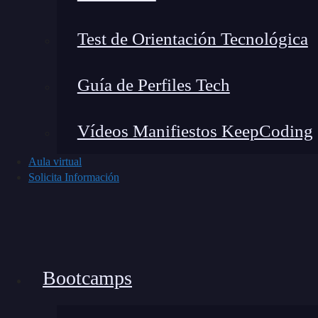
Test de Orientación Tecnológica
Guía de Perfiles Tech
Permíteme compartirte una experiencia práctica 
Vídeos Manifiestos KeepCoding
empresa de servicios. Antes, el modelo generab
Aula virtual
Luego implementé function calling: definí fun
Solicita Información
estados de pedidos.
El flujo típico es así:
Bootcamps
🔴 ¿Quieres formarte en In