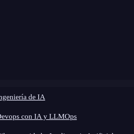
modificación:
31 de octubre de 2025 |
Tiempo de 
ng en LLM: 7 Claves para potenciar aplicaciones con llamad
geniería de IA
Devops con IA y LLMOps