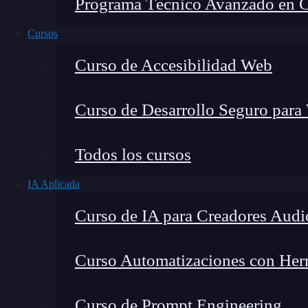
Programa Técnico Avanzado en Cib
Cursos
Curso de Accesibilidad Web
Curso de Desarrollo Seguro para
Todos los cursos
IA Aplicada
Curso de IA para Creadores Audi
Lucia Gómez Salgado
Curso Automatizaciones con Herra
Contribuyo a acercar la realidad del sector tecno
visión de mercado y experiencia directa en proces
Curso de Prompt Engineering