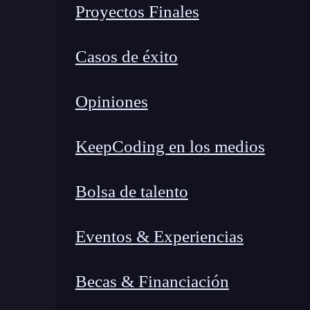
puede:
Proyectos Finales
Consultar APIs externas en tiempo real.
Casos de éxito
Ejecutar funciones personalizadas para cá
Integrarse con sistemas internos de la empr
Opiniones
Esto significa que la interacción con el usuari
KeepCoding en los medios
en aplicaciones empresariales o comerciales.
¿Cómo funciona el function c
Bolsa de talento
lenguaje?
Eventos & Experiencias
Becas & Financiación