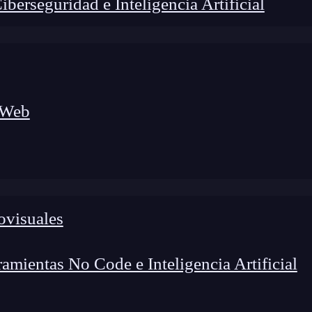
erseguridad e Inteligencia Artificial
 Web
ovisuales
mientas No Code e Inteligencia Artificial
lógico a nuevos profesionales, combinando conocimiento práctico,
os de transformación profesional.