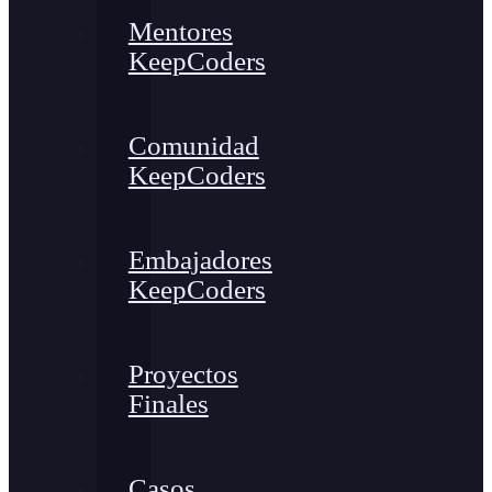
Mentores
KeepCoders
Comunidad
KeepCoders
Embajadores
KeepCoders
Proyectos
Finales
Casos