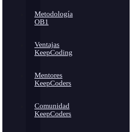
Metodología
OB1
Ventajas
KeepCoding
Mentores
KeepCoders
Comunidad
KeepCoders