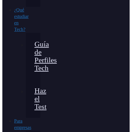
¿Qué
estudiar
en
Tech?
Guía
de
Perfiles
Tech
Haz
el
Test
Para
empresas