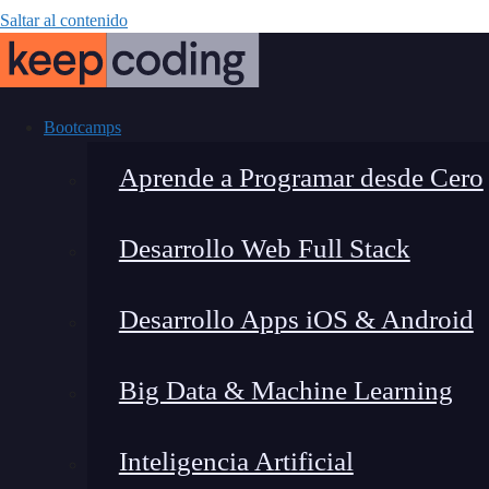
Saltar al contenido
Bootcamps
Aprende a Programar desde Cero
Desarrollo Web Full Stack
Gaps en ciberse
Desarrollo Apps iOS & Android
tus puntos cie
Big Data & Machine Learning
Inteligencia Artificial