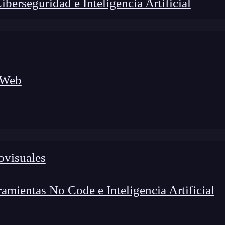
erseguridad e Inteligencia Artificial
 Web
ovisuales
lógico a nuevos profesionales, combinando conocimiento práctico,
os de transformación profesional.
mientas No Code e Inteligencia Artificial