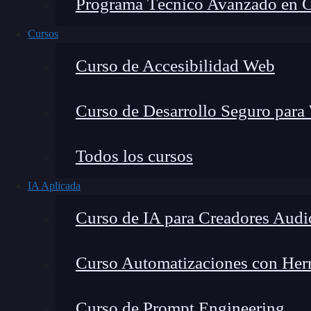
Programa Técnico Avanzado en Cib
Cursos
Curso de Accesibilidad Web
Curso de Desarrollo Seguro para
Todos los cursos
IA Aplicada
Lucia Gómez Salgado
Curso de IA para Creadores Audi
Contribuyo a acercar la realidad del sector tecno
visión de mercado y experiencia directa en proces
Curso Automatizaciones con Herra
Curso de Prompt Engineering