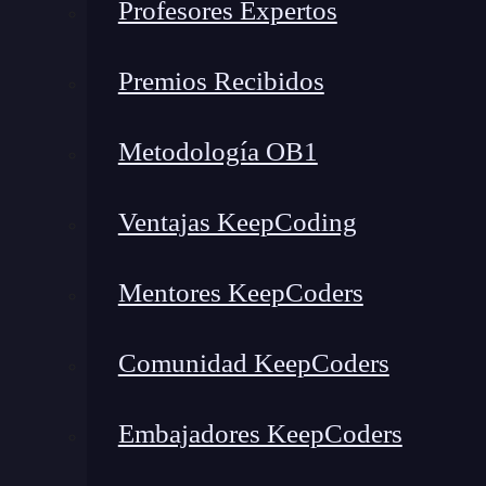
Profesores Expertos
1. Gaps técnicos
2. Gaps organizacionales
Premios Recibidos
3. Gaps en formación
4. Gaps en visibilidad
Metodología OB1
¿Qué dice CompTIA sobre los gaps?
¿Cómo identificar y mitigar gaps en ciberseguridad?
Ventajas KeepCoding
¿Qué herramientas ayudan a detectar gaps?
FAQs sobre gaps en ciberseguridad
Mentores KeepCoders
¿Un gap siempre implica una vulnerabilidad técnica?
¿Son inevitables los gaps?
Comunidad KeepCoders
¿Quién debe encargarse de detectarlos?
¿Cuánto cuesta cerrar un gap?
Embajadores KeepCoders
Conviértete en el profesional que identifica lo invisible