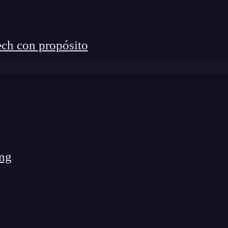
ch con propósito
ng
cia entre el estado actual de seguridad y el estado