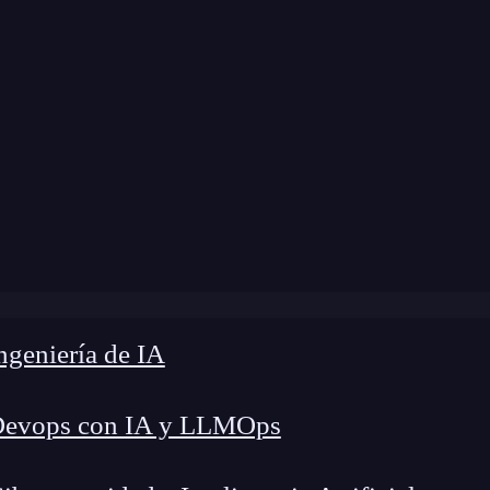
 modificación:
12 de junio de 2025 |
Tiempo de L
rseguridad: Identifica y cierra tus puntos ciegos antes de q
geniería de IA
Devops con IA y LLMOps