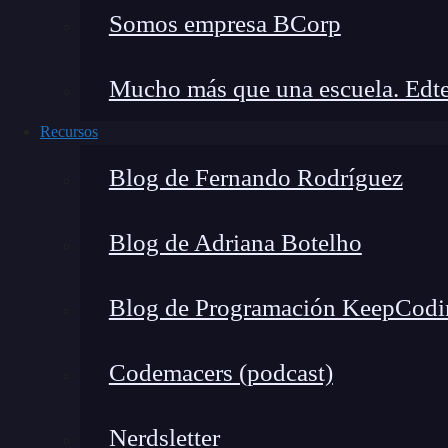
Somos empresa BCorp
Mucho más que una escuela. Edte
Recursos
Blog de Fernando Rodríguez
Blog de Adriana Botelho
Blog de Programación KeepCodi
Un
gap de ciberseguridad
es cualquier diferen
Codemacers (podcast)
deseado. Pueden aparecer por:
Falta de controles técnicos.
Nerdsletter