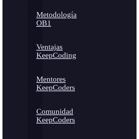
Metodología
OB1
Ventajas
KeepCoding
Mentores
KeepCoders
Comunidad
KeepCoders