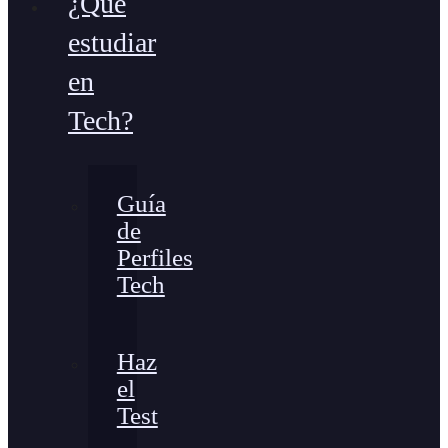
¿Qué
estudiar
en
Tech?
Guía
de
Perfiles
Tech
Haz
el
Test