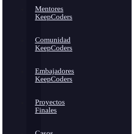
Mentores
KeepCoders
Comunidad
KeepCoders
Embajadores
KeepCoders
Proyectos
Finales
Casos