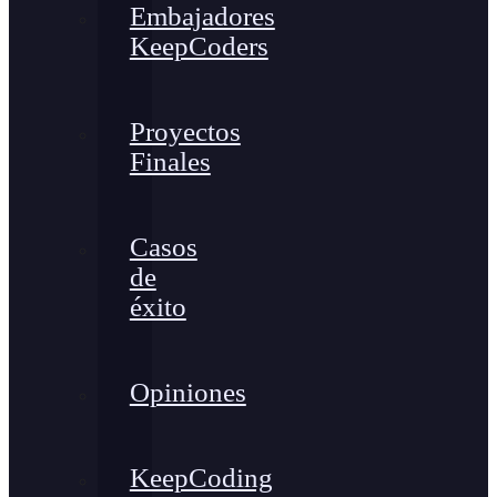
Embajadores
KeepCoders
Proyectos
Finales
Casos
de
éxito
Opiniones
KeepCoding