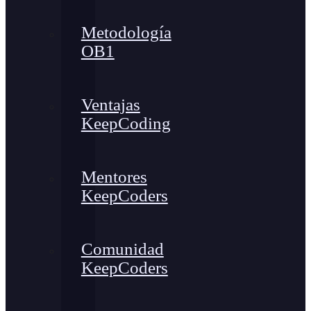
Metodología
OB1
Ventajas
KeepCoding
Mentores
KeepCoders
Comunidad
KeepCoders