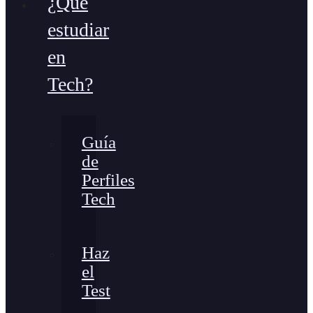
¿Qué
estudiar
en
Tech?
Guía
de
Perfiles
Tech
Haz
el
Test