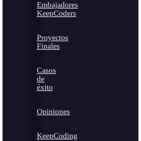
Embajadores
KeepCoders
Proyectos
Finales
Casos
de
éxito
Opiniones
KeepCoding