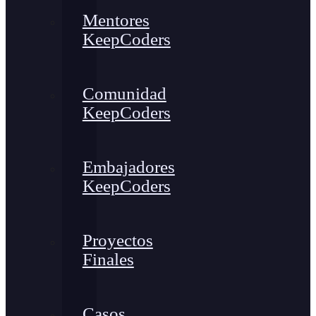
Mentores
KeepCoders
Comunidad
KeepCoders
Embajadores
KeepCoders
Proyectos
Finales
Casos