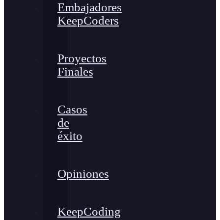
Embajadores
KeepCoders
Proyectos
Finales
Casos
de
éxito
Opiniones
KeepCoding