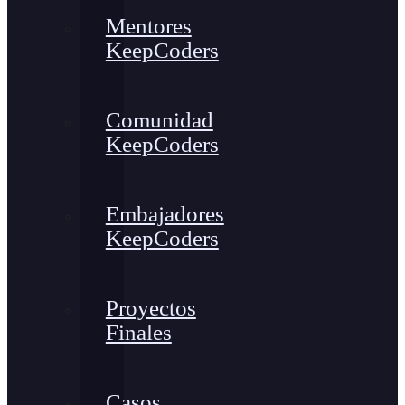
Mentores
KeepCoders
Comunidad
KeepCoders
Embajadores
KeepCoders
Proyectos
Finales
Casos