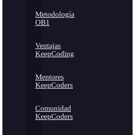
Metodología
OB1
Ventajas
KeepCoding
Mentores
KeepCoders
Comunidad
KeepCoders