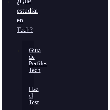
¿Qué
estudiar
en
Tech?
Guía
de
Perfiles
Tech
Haz
el
Test