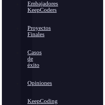
Embajadores
KeepCoders
Proyectos
Finales
Casos
de
éxito
Opiniones
KeepCoding