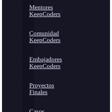
Mentores
KeepCoders
Comunidad
KeepCoders
Embajadores
KeepCoders
Proyectos
Finales
Casos