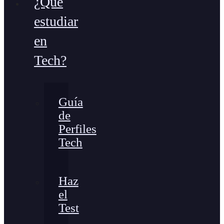
¿Qué
estudiar
en
Tech?
Guía
de
Perfiles
Tech
Haz
el
Test