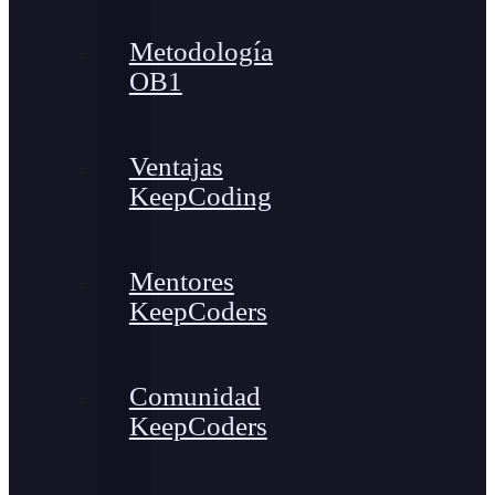
Metodología
OB1
Ventajas
KeepCoding
Mentores
KeepCoders
Comunidad
KeepCoders