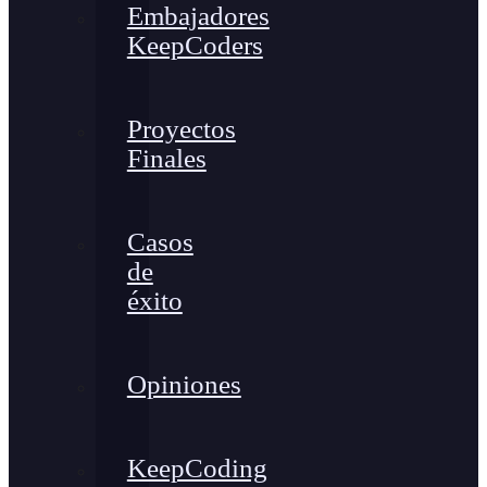
Embajadores
KeepCoders
Proyectos
Finales
Casos
de
éxito
Opiniones
KeepCoding