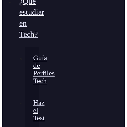
¿Qué
estudiar
en
Tech?
Guía
de
Perfiles
Tech
Haz
el
Test