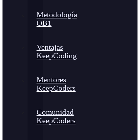
Metodología
OB1
Ventajas
KeepCoding
Mentores
KeepCoders
Comunidad
KeepCoders