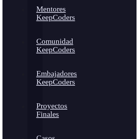
Mentores
KeepCoders
Comunidad
KeepCoders
Embajadores
KeepCoders
Proyectos
Finales
Casos