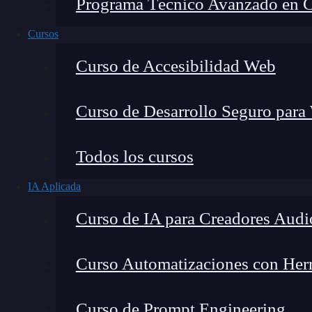
Programa Técnico Avanzado en Cib
Cursos
Curso de Accesibilidad Web
Curso de Desarrollo Seguro para
Lucia Gómez Salgado
Todos los cursos
Contribuyo a acercar la realidad del sector tecno
IA Aplicada
visión de mercado y experiencia directa en proces
Curso de IA para Creadores Audi
Curso Automatizaciones con Herra
En la actual era digital, el correo electrónico 
Curso de Prompt Engineering