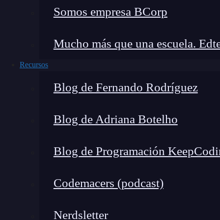
Somos empresa BCorp
Optimización de búsquedas y organiza
Gmail con JS y AJAX te permite mejorar tus ha
Mucho más que una escuela. Edte
puedes crear un
script
que busque correos con p
Recursos
automáticamente. También puedes organizar tus 
Blog de Fernando Rodríguez
basadas en ciertos criterios.
Un ejemplo concreto de cómo puedes aprovechar
Blog de Adriana Botelho
personalizado que realiza búsquedas automatiza
esperando información importante relacionada 
Blog de Programación KeepCodi
puedes crear un
script
que busque automáticamen
ese proyecto utilizando palabras clave específi
Codemacers (podcast)
puede marcarlos automáticamente para que sean 
Cómo comenzar paso a paso
Nerdsletter