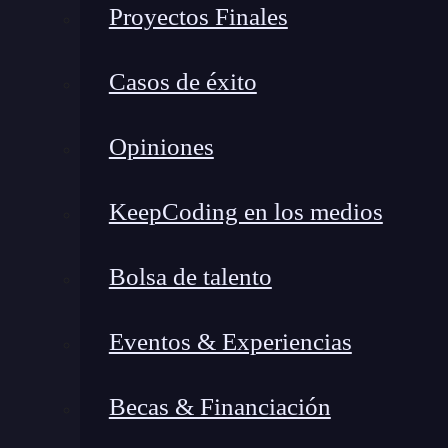
Proyectos Finales
página constantemente. Con AJAX, esta experien
Mejora de la interfaz de usuario con J
Casos de éxito
¿Te gustaría tener botones personalizados en la
Opiniones
JavaScript te permite hacer precisamente eso:
correos, marquen mensajes como importantes o re
KeepCoding en los medios
las maravillas de Gmail con JS y AJAX.
Automatización de tareas con scripts p
Bolsa de talento
Una de las maravillas de JavaScript es su capaci
Eventos & Experiencias
scripts
personalizados que realicen acciones com
analizar patrones en tus mensajes utilizando té
Becas & Financiación
futuros.