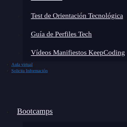
Si estás emocionado por aprovechar al máximo
Test de Orientación Tecnológica
comenzar:
Guía de Perfiles Tech
Aprender
los fundamentos
: familiarízat
Hay numerosos recursos en línea, incluid
Vídeos Manifiestos KeepCoding
Overflow y Stack Exchange, donde puedes 
Aula virtual
Explora la documentación de Gmail
: G
Solicita Información
con tus correos electrónicos programátic
las posibilidades y limitaciones.
Experimenta con
scripts
pequeños
: com
automatizar tareas básicas en Gmail. Esto
Bootcamps
interacción entre JavaScript y Gmail.
Desarrolla
scripts
personalizados
: a med