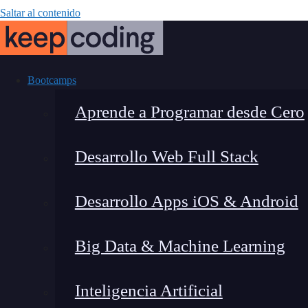
Saltar al contenido
Bootcamps
Aprende a Programar desde Cero
Desarrollo Web Full Stack
Mejora Gmai
Desarrollo Apps iOS & Android
Big Data & Machine Learning
Inteligencia Artificial
Lucia Gómez Salgado
|
Última 