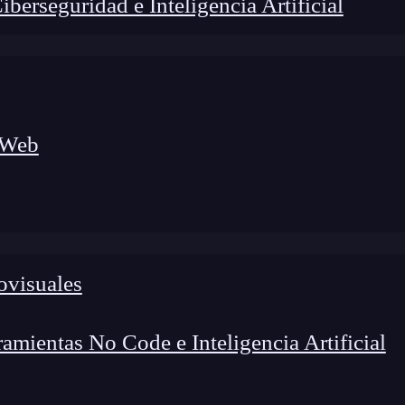
erseguridad e Inteligencia Artificial
 Web
lógico a nuevos profesionales, combinando conocimiento práctico,
os de transformación profesional.
ovisuales
mientas No Code e Inteligencia Artificial
sigue siendo una
herramienta
esencial para la