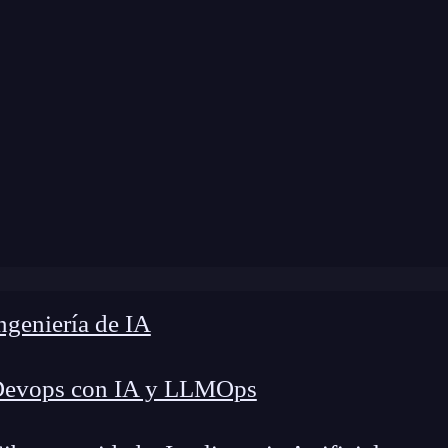
e
»
Blog
»
Mejora Gmail con JS y AJAX [Guía]
geniería de IA
Devops con IA y LLMOps