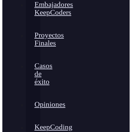
Embajadores
KeepCoders
Proyectos
Finales
Casos
de
éxito
Opiniones
KeepCoding