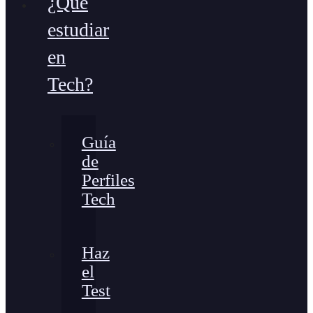
¿Qué
estudiar
en
Tech?
Guía
de
Perfiles
Tech
Haz
el
Test