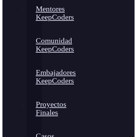
Mentores
KeepCoders
Comunidad
KeepCoders
Embajadores
KeepCoders
Proyectos
Finales
Casos