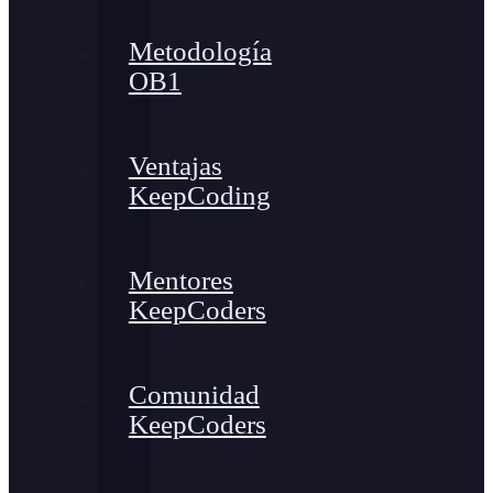
Metodología
OB1
Ventajas
KeepCoding
Mentores
KeepCoders
Comunidad
KeepCoders