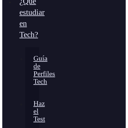
¿Qué
estudiar
en
Tech?
Guía
de
Perfiles
Tech
Haz
el
Test