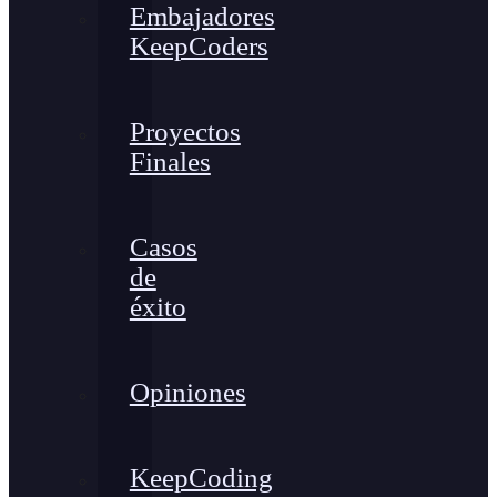
Embajadores
KeepCoders
Proyectos
Finales
Casos
de
éxito
Opiniones
KeepCoding