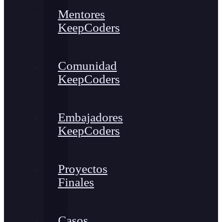
Mentores
KeepCoders
Comunidad
KeepCoders
Embajadores
KeepCoders
Proyectos
Finales
Casos