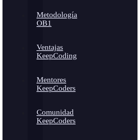
Metodología
OB1
Ventajas
KeepCoding
Mentores
KeepCoders
Comunidad
KeepCoders