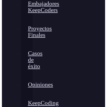
Embajadores
KeepCoders
Proyectos
Finales
Casos
de
éxito
Opiniones
KeepCoding