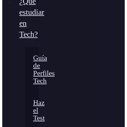
¿Qué
estudiar
en
Tech?
Guía
de
Perfiles
Tech
Haz
el
Test