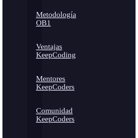
Metodología
OB1
Ventajas
KeepCoding
Mentores
KeepCoders
Comunidad
KeepCoders