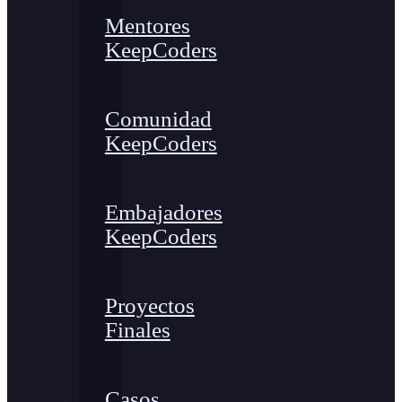
Mentores
KeepCoders
Comunidad
KeepCoders
Embajadores
KeepCoders
Proyectos
Finales
Casos