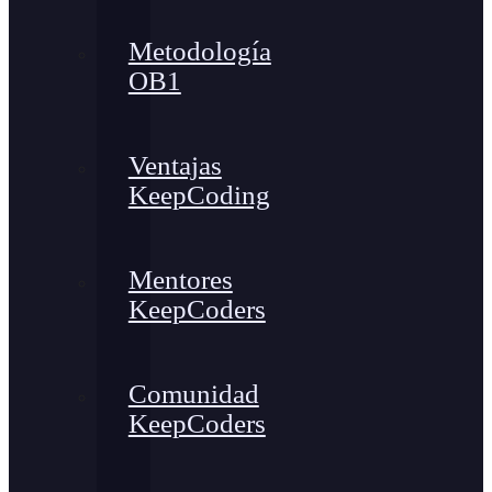
Metodología
OB1
Ventajas
KeepCoding
Mentores
KeepCoders
Comunidad
KeepCoders