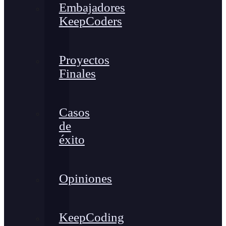
Embajadores
KeepCoders
Proyectos
Finales
Casos
de
éxito
Opiniones
KeepCoding