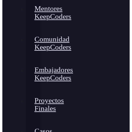
Mentores
KeepCoders
Comunidad
KeepCoders
Embajadores
KeepCoders
Proyectos
Finales
Casos