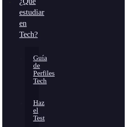
¿Qué
estudiar
en
Tech?
Guía
de
Perfiles
Tech
Haz
el
Test