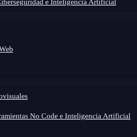
erseguridad e Inteligencia Artificial
 Web
ovisuales
lógico a nuevos profesionales, combinando conocimiento práctico,
os de transformación profesional.
mientas No Code e Inteligencia Artificial