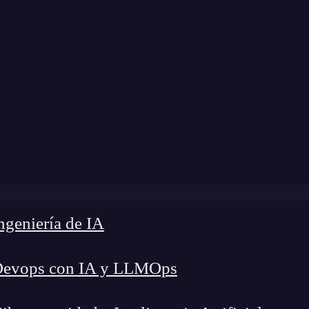
 modificación:
1 de julio de 2025 |
Tiempo de Le
g
»
GraphQL vs REST: Guía práctica para elegir la API
geniería de IA
Devops con IA y LLMOps