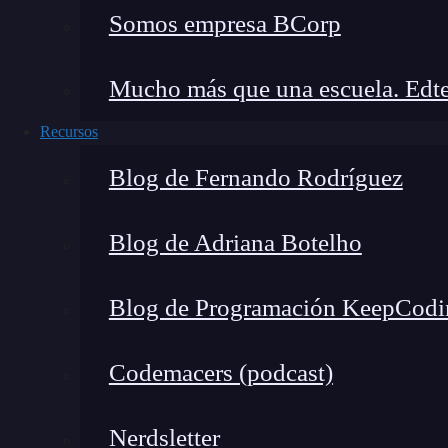
Somos empresa BCorp
Puede devolver datos in
Obtención de
fetching) o requerir múl
Mucho más que una escuela. Edte
datos
(under-fetching)
Recursos
Necesita manejo de ver
Blog de Fernando Rodríguez
Versionado
importantes
Blog de Adriana Botelho
Herramientas
Amplia adopción, herra
y soporte
documentación extensa
Blog de Programación KeepCodi
Codemacers (podcast)
Complejidad
Más simples para APIs 
Nerdsletter