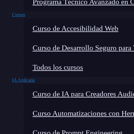
Programa Técnico Avanzado en Cib
Cursos
Curso de Accesibilidad Web
Curso de Desarrollo Seguro para
Todos los cursos
IA Aplicada
Lucia Gómez Salgado
Curso de IA para Creadores Audi
Contribuyo a acercar la realidad del sector tecno
visión de mercado y experiencia directa en proces
Curso Automatizaciones con Herra
Curso de Prompt Engineering