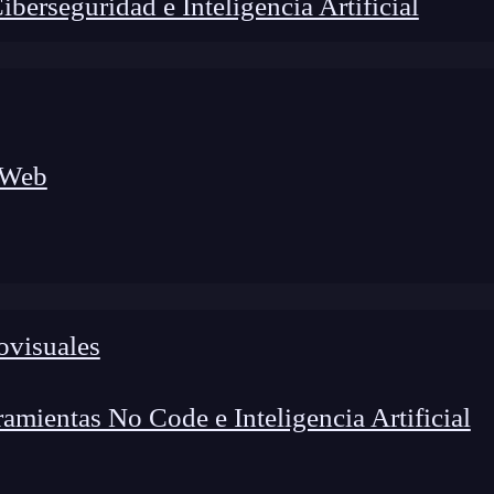
erseguridad e Inteligencia Artificial
 Web
ovisuales
lógico a nuevos profesionales, combinando conocimiento práctico,
os de transformación profesional.
mientas No Code e Inteligencia Artificial