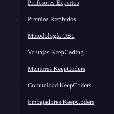
Profesores Expertos
El desafío del Green Code en la era de la IA
La tecnología puede ser parte del problema, pero también de la 
Premios Recibidos
El impacto de KeepCoding en la formación tecnológica
¿Por qué es importante formar programadores con visión sosteni
Metodología OB1
Un reconocimiento a años de compromiso
El software verde: la clave pa
Ventajas KeepCoding
Mentores KeepCoders
Comunidad KeepCoders
Embajadores KeepCoders