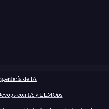
 modificación:
7 de abril de 2025 |
Tiempo de Le
ode: KeepCoding continúa impactando con el software sos
geniería de IA
Devops con IA y LLMOps