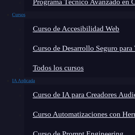
Programa Técnico Avanzado en Cib
Cursos
Curso de Accesibilidad Web
Curso de Desarrollo Seguro para
Todos los cursos
IA Aplicada
Lucia Gómez Salgado
Curso de IA para Creadores Audi
Contribuyo a acercar la realidad del sector tecno
visión de mercado y experiencia directa en proces
Curso Automatizaciones con Herra
Curso de Prompt Engineering