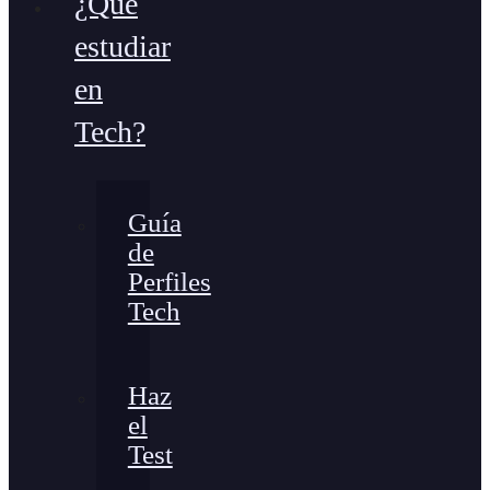
¿Qué
estudiar
en
Tech?
Guía
de
Perfiles
Tech
Haz
el
Test