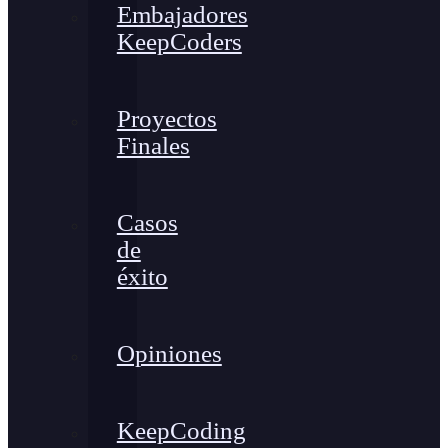
Embajadores
KeepCoders
Proyectos
Finales
Casos
de
éxito
Opiniones
KeepCoding