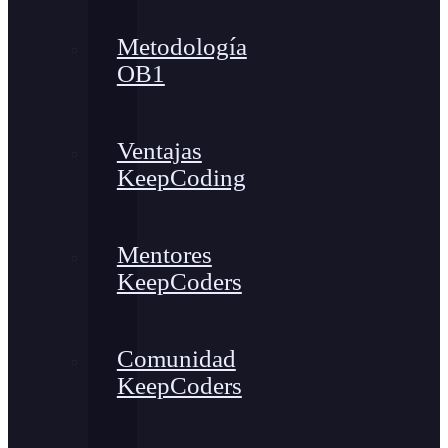
Metodología
OB1
Ventajas
KeepCoding
Mentores
KeepCoders
Comunidad
KeepCoders