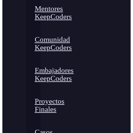
Mentores
KeepCoders
Comunidad
KeepCoders
Embajadores
KeepCoders
Proyectos
Finales
Casos