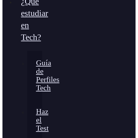
¿Qué
estudiar
en
Tech?
Guía
de
Perfiles
Tech
Haz
el
Test