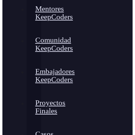
Mentores
KeepCoders
Comunidad
KeepCoders
Embajadores
KeepCoders
Proyectos
Finales
Casos