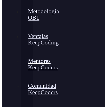
Metodología
OB1
Ventajas
KeepCoding
Mentores
KeepCoders
Comunidad
KeepCoders