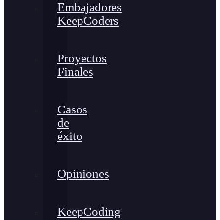
Embajadores
KeepCoders
Proyectos
Finales
Casos
de
éxito
Opiniones
KeepCoding