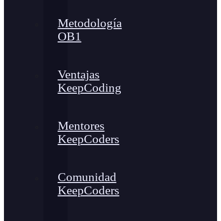
Metodología
OB1
Ventajas
KeepCoding
Mentores
KeepCoders
Comunidad
KeepCoders