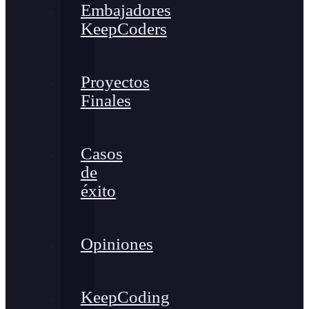
Embajadores
KeepCoders
Proyectos
Finales
Casos
de
éxito
Opiniones
KeepCoding