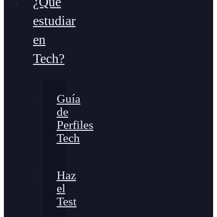
¿Qué
estudiar
en
Tech?
Guía
de
Perfiles
Tech
Haz
el
Test