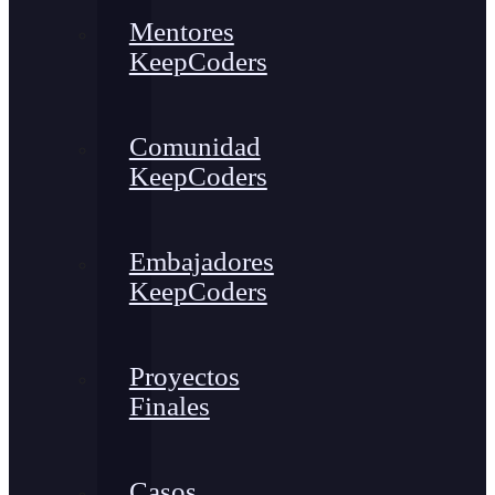
Mentores
KeepCoders
Comunidad
KeepCoders
Embajadores
KeepCoders
Proyectos
Finales
Casos