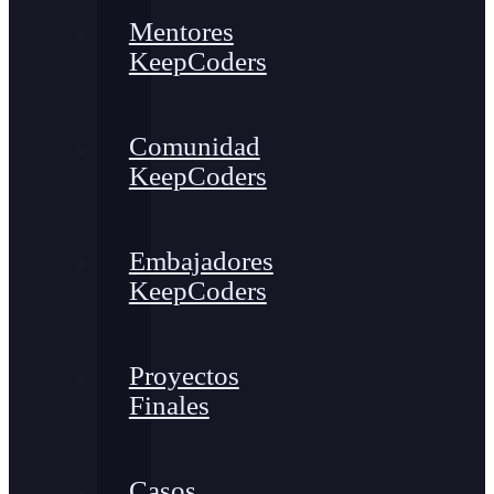
Mentores
KeepCoders
Comunidad
KeepCoders
Embajadores
KeepCoders
Proyectos
Finales
Casos