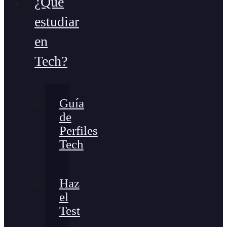
¿Qué
estudiar
en
Tech?
Guía
de
Perfiles
Tech
Haz
el
Test