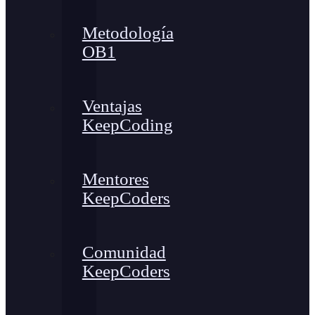
Metodología
OB1
Ventajas
KeepCoding
Mentores
KeepCoders
Comunidad
KeepCoders