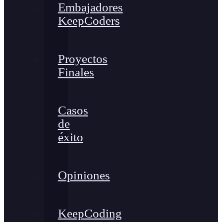
Embajadores
KeepCoders
Proyectos
Finales
Casos
de
éxito
Opiniones
KeepCoding