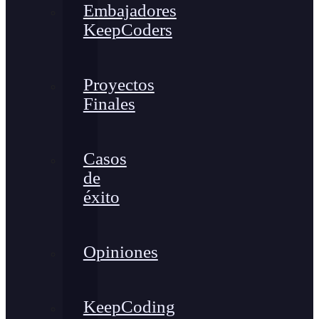
Embajadores
KeepCoders
Proyectos
Finales
Casos
de
éxito
Opiniones
KeepCoding