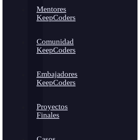
Mentores
KeepCoders
Comunidad
KeepCoders
Embajadores
KeepCoders
Proyectos
Finales
Casos