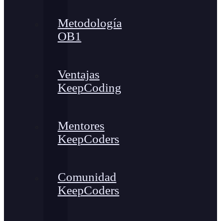
Metodología
OB1
Ventajas
KeepCoding
Mentores
KeepCoders
Comunidad
KeepCoders