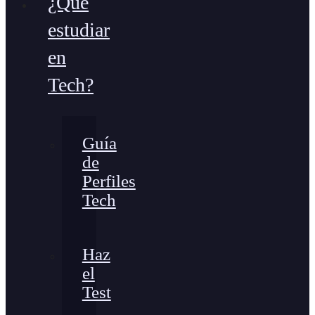
¿Qué
estudiar
en
Tech?
Guía
de
Perfiles
Tech
Haz
el
Test