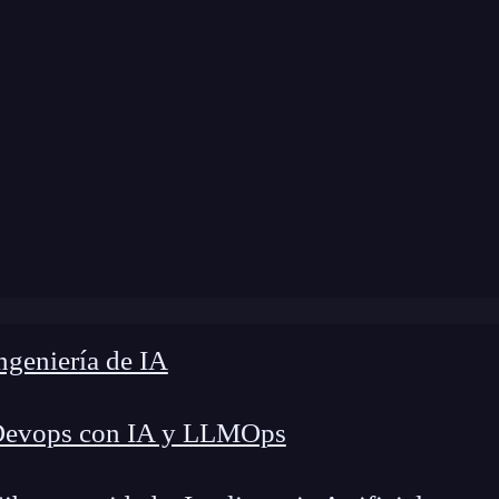
 modificación:
14 de julio de 2025 |
Tiempo de L
rce: La Solución Definitiva para Detectar y Analizar Ata
geniería de IA
Devops con IA y LLMOps