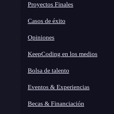
Proyectos Finales
Imagina un señuelo digital: un sistema configu
está diseñado para capturar a los atacantes en
Casos de éxito
sea open source significa que su código está ab
adaptarlo y mejorarlo, sin depender de costosas 
Opiniones
Mi experiencia implementando honeypots open s
mostró que esta transparencia ofrece dos grande
KeepCoding en los medios
cada línea de código, verificar qué hace y modif
cumplir con normativas o necesidades únicas,
Bolsa de talento
en seguridad global.
Eventos & Experiencias
Beneficios Reales de Usar u
Becas & Financiación