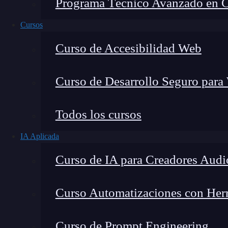
Programa Técnico Avanzado en Cib
Cursos
Curso de Accesibilidad Web
Curso de Desarrollo Seguro para
Todos los cursos
IA Aplicada
Curso de IA para Creadores Audi
Lucia Gómez Salgado
Curso Automatizaciones con Herra
Contribuyo a acercar la realidad del sector tecno
visión de mercado y experiencia directa en proces
Curso de Prompt Engineering