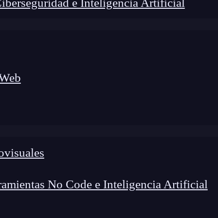
erseguridad e Inteligencia Artificial
 Web
ovisuales
mientas No Code e Inteligencia Artificial
lógico a nuevos profesionales, combinando conocimiento práctico,
os de transformación profesional.