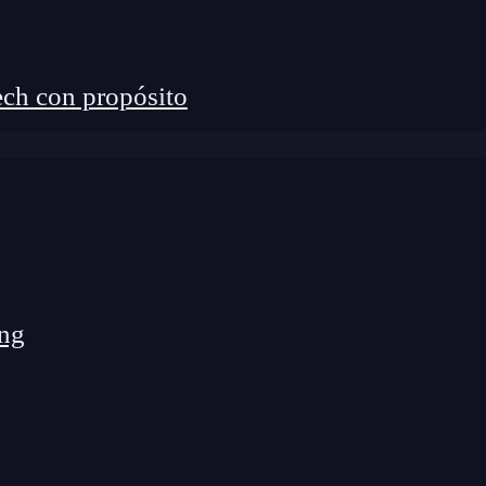
ch con propósito
ng
es gastos en licenciamiento sin sacrificar calidad.
r la configuración o código para simular servicios