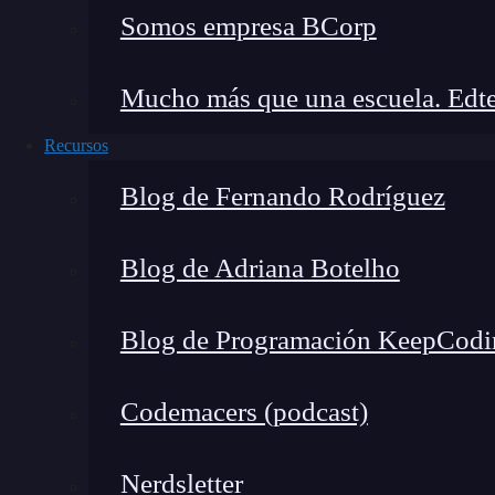
Somos empresa BCorp
Mucho más que una escuela. Edte
Recursos
Blog de Fernando Rodríguez
Blog de Adriana Botelho
Blog de Programación KeepCodi
Codemacers (podcast)
Coste efectivo: Al ser software libre, reduc
Personalización a medida: Puedes modifica
Nerdsletter
muy específicos en tu
red
.