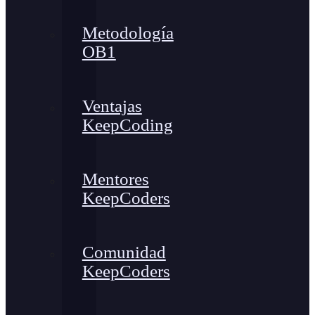
Metodología
OB1
Ventajas
KeepCoding
Mentores
KeepCoders
Comunidad
KeepCoders