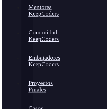
Mentores
KeepCoders
Comunidad
KeepCoders
Embajadores
KeepCoders
Proyectos
Finales
Casos