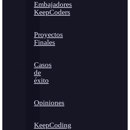
Embajadores
KeepCoders
Proyectos
Finales
Casos
de
éxito
Opiniones
KeepCoding