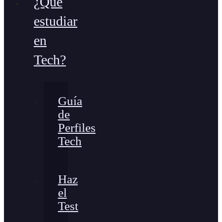
¿Qué
estudiar
en
Tech?
Guía
de
Perfiles
Tech
Haz
el
Test