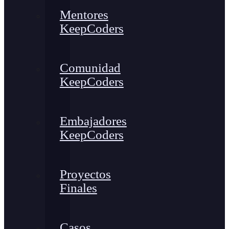
Mentores
KeepCoders
Comunidad
KeepCoders
Embajadores
KeepCoders
Proyectos
Finales
Casos