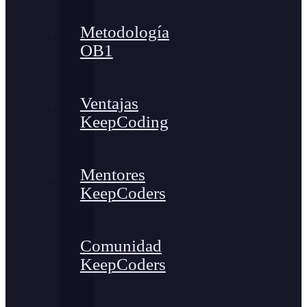
Metodología
OB1
Ventajas
KeepCoding
Mentores
KeepCoders
Comunidad
KeepCoders