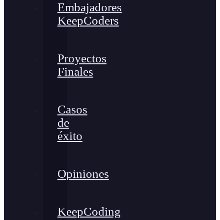
Embajadores
KeepCoders
Proyectos
Finales
Casos
de
éxito
Opiniones
KeepCoding