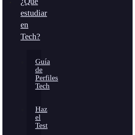
¿Qué
estudiar
en
Tech?
Guía
de
Perfiles
Tech
Haz
el
Test