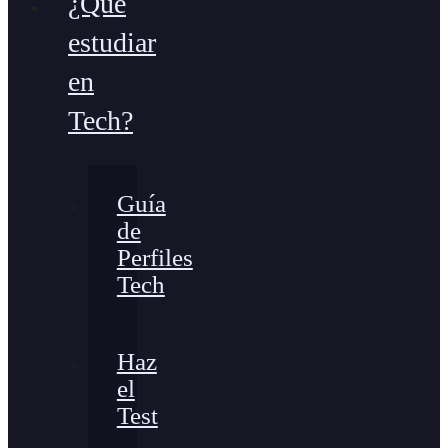
¿Qué
estudiar
en
Tech?
Guía
de
Perfiles
Tech
Haz
el
Test