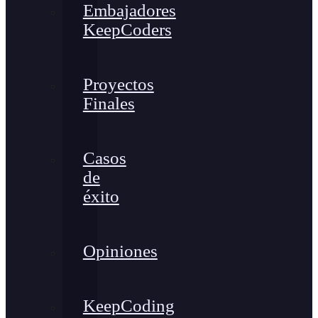
Embajadores
KeepCoders
Proyectos
Finales
Casos
de
éxito
Opiniones
KeepCoding