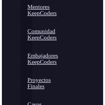
Mentores
KeepCoders
Comunidad
KeepCoders
Embajadores
KeepCoders
Proyectos
Finales
Casos