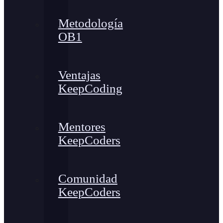
Metodología
OB1
Ventajas
KeepCoding
Mentores
KeepCoders
Comunidad
KeepCoders