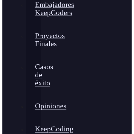
Embajadores
KeepCoders
Proyectos
Finales
Casos
de
éxito
Opiniones
KeepCoding