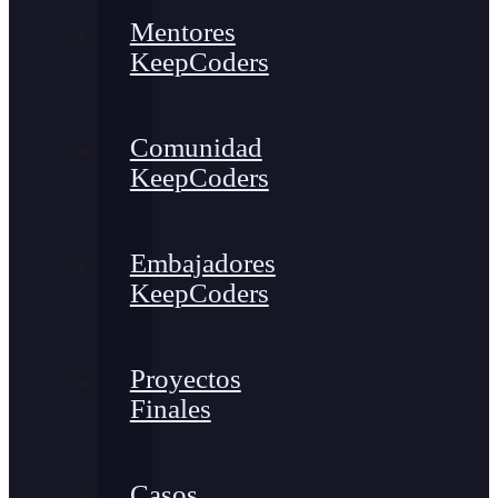
Mentores
KeepCoders
Comunidad
KeepCoders
Embajadores
KeepCoders
Proyectos
Finales
Casos