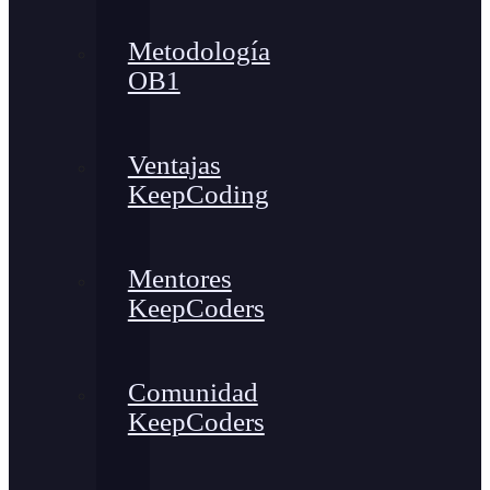
Metodología
OB1
Ventajas
KeepCoding
Mentores
KeepCoders
Comunidad
KeepCoders