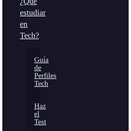
¿Qué
estudiar
en
Tech?
Guía
de
Perfiles
Tech
Haz
el
Test