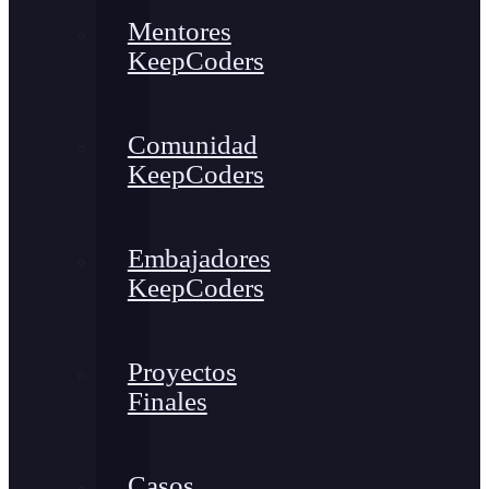
Mentores
KeepCoders
Comunidad
KeepCoders
Embajadores
KeepCoders
Proyectos
Finales
Casos