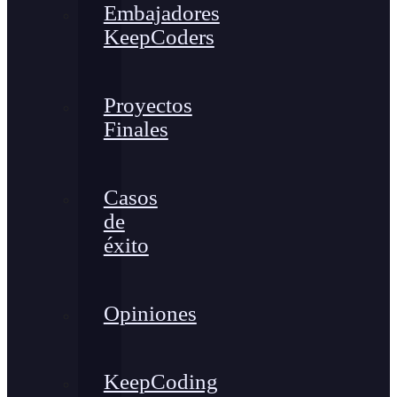
Embajadores
KeepCoders
Proyectos
Finales
Casos
de
éxito
Opiniones
KeepCoding