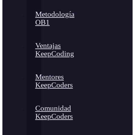
Metodología
OB1
Ventajas
KeepCoding
Mentores
KeepCoders
Comunidad
KeepCoders