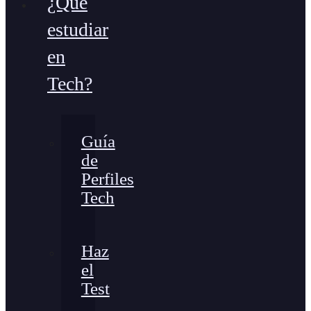
¿Qué
estudiar
en
Tech?
Guía
de
Perfiles
Tech
Haz
el
Test