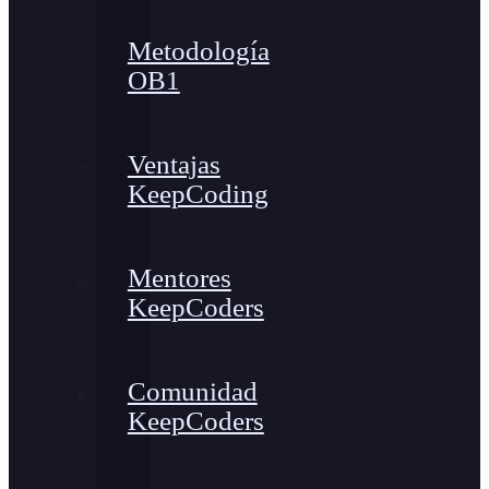
Metodología
OB1
Ventajas
KeepCoding
Mentores
KeepCoders
Comunidad
KeepCoders