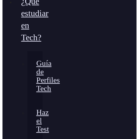
¿Qué
estudiar
en
Tech?
Guía
de
Perfiles
Tech
Haz
el
Test