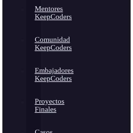
Mentores
KeepCoders
Comunidad
KeepCoders
Embajadores
KeepCoders
Proyectos
Finales
Casos