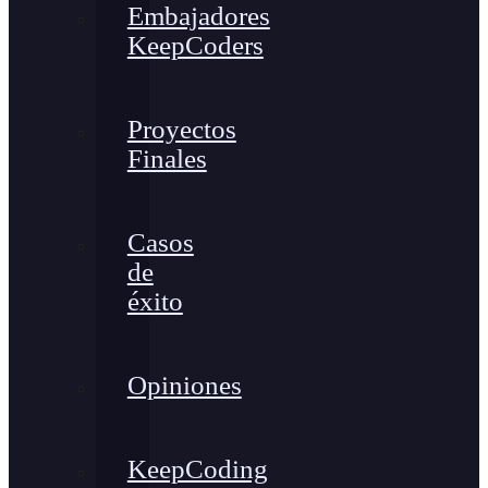
Embajadores
KeepCoders
Proyectos
Finales
Casos
de
éxito
Opiniones
KeepCoding