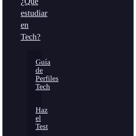
¿Qué
estudiar
en
Tech?
Guía
de
Perfiles
Tech
Haz
el
Test