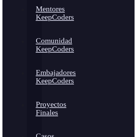
Mentores
KeepCoders
Comunidad
KeepCoders
Embajadores
KeepCoders
Proyectos
Finales
Casos