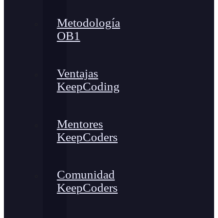
Metodología
OB1
Ventajas
KeepCoding
Mentores
KeepCoders
Comunidad
KeepCoders