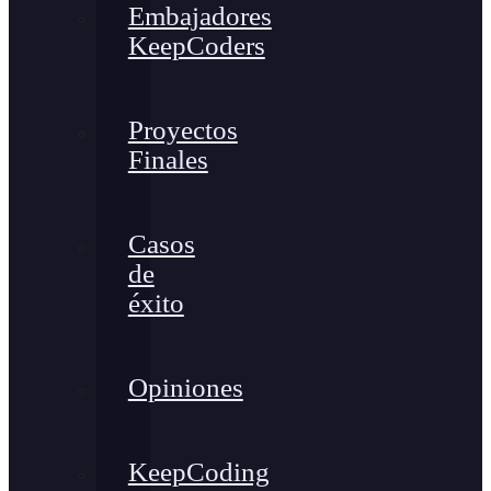
Embajadores
KeepCoders
Proyectos
Finales
Casos
de
éxito
Opiniones
KeepCoding