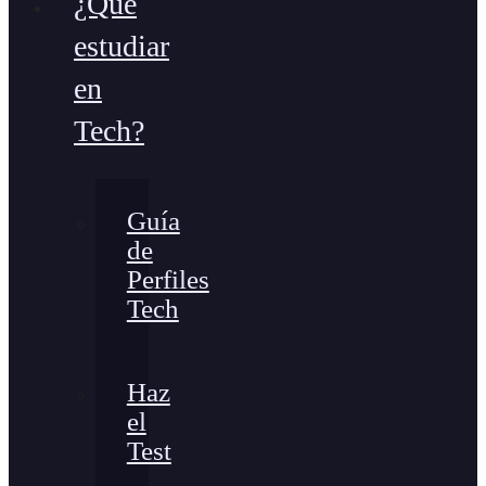
¿Qué
estudiar
en
Tech?
Guía
de
Perfiles
Tech
Haz
el
Test