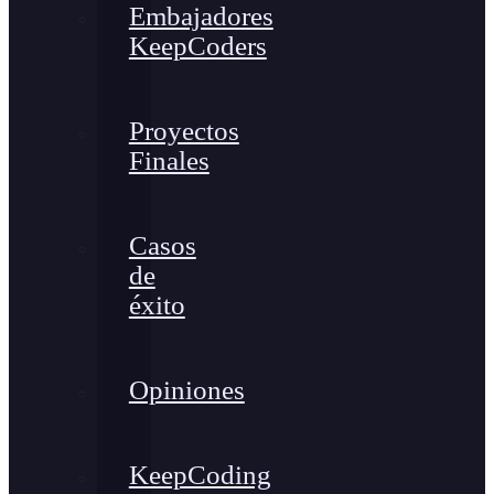
Embajadores
KeepCoders
Proyectos
Finales
Casos
de
éxito
Opiniones
KeepCoding