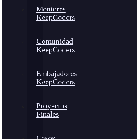
Mentores
KeepCoders
Comunidad
KeepCoders
Embajadores
KeepCoders
Proyectos
Finales
Casos