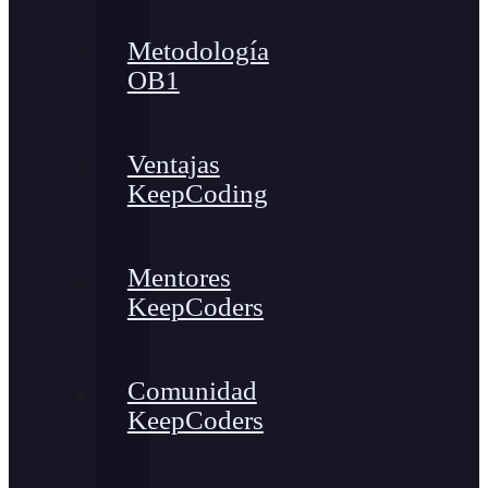
Metodología
OB1
Ventajas
KeepCoding
Mentores
KeepCoders
Comunidad
KeepCoders