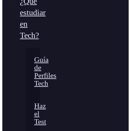
¿Qué
estudiar
en
Tech?
Guía
de
Perfiles
Tech
Haz
el
Test