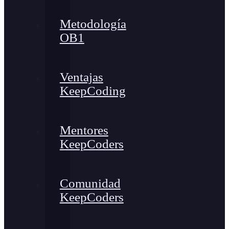
Metodología
OB1
Ventajas
KeepCoding
Mentores
KeepCoders
Comunidad
KeepCoders