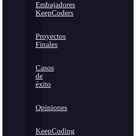
Embajadores
KeepCoders
Proyectos
Finales
Casos
de
éxito
Opiniones
KeepCoding