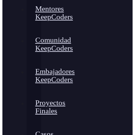
Mentores
KeepCoders
Comunidad
KeepCoders
Embajadores
KeepCoders
Proyectos
Finales
Casos