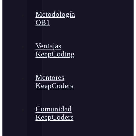
Metodología
OB1
Ventajas
KeepCoding
Mentores
KeepCoders
Comunidad
KeepCoders