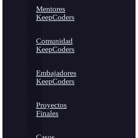
Mentores
KeepCoders
Comunidad
KeepCoders
Embajadores
KeepCoders
Proyectos
Finales
Casos