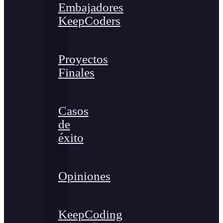
Embajadores
KeepCoders
Proyectos
Finales
Casos
de
éxito
Opiniones
KeepCoding