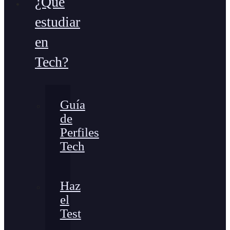
¿Qué
estudiar
en
Tech?
Guía
de
Perfiles
Tech
Haz
el
Test