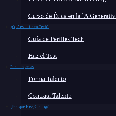
Cuando comencé mi carrera en
ciberseguridad
,
Curso de Ética en la lA Generativ
solo implica conocimientos técnicos, sino tamb
digitales para hacer justicia. En este artículo 
¿Qué estudiar en Tech?
saber sobre esta apasionante disciplina que ca
Guía de Perfiles Tech
¿Qué encontrarás en este post?
Haz el Test
Para empresas
¿Qué es un Informático Forense y por qué es clave hoy?
Forma Talento
Funciones y responsabilidades del informático forense
Formación y certificaciones: ¿cómo convertirse en un profesiona
Contrata Talento
Herramientas y técnicas que todo informático forense debe domi
¿Por qué KeepCoding?
¿Para qué sirve un informático forense en la empresa actual?