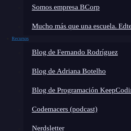
Somos empresa BCorp
Mucho más que una escuela. Edte
Recursos
Blog de Fernando Rodríguez
Blog de Adriana Botelho
Al trabajar en varios casos reales, he constata
Blog de Programación KeepCodi
críticos:
Codemacers (podcast)
Análisis de evidencias digitales: Revisar 
hackeos o acceso no autorizado. Esto puede
Nerdsletter
reconstrucción de archivos borrados.