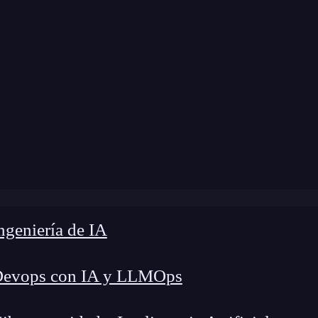
odificación:
9 de septiembre de 2025 |
Tiempo de
ático Forense: 7 Claves para Triunfar en la Investigación D
geniería de IA
Devops con IA y LLMOps